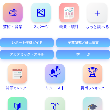
🎨
🎽
＋
芸術・音楽
スポーツ
概要・統計
もっと調べる
レポート作成ガイド
卒業研究／修士論文
アカデミック・スキル
学 ぶ
📬
🏆
開館
リクエスト
貸出
カレンダー
ランキング
🔰
👔