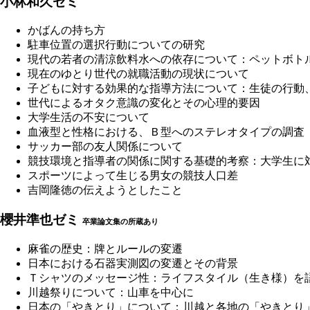
小林和久ゼミ
かばんの持ち方
駐車位置の選択行動についての研究
現代の若者の清涼飲料水への依存について：ペットボト
現在のゆとり世代の就職活動の現状について
子どもに対する効果的な指導方法について：生徒の行動
世代によるオタク意識の変化とその心理的要因
大学生活の不安について
血液型と性格における、Ｂ型へのステレオタイプの調査
サッカー部の友人関係について
競技環境と指導者の関係に関する基礎的考察：大学生に
スポーツによって生じる男女の競技人口差
吉岡隆徳の伝えようとしたこと
櫻井準也ゼミ
卒業論文集の所蔵あり
麻雀の歴史：牌とルールの変遷
日本における石器実測図の変遷とその背景
Ｔシャツのメッセージ性：ライフスタイル（生き様）を
川越祭りについて：山車を中心に
日本の「やきとり」について：川越と各地の「やきとり