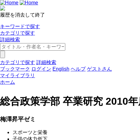
履歴を消去して終了
キーワードで探す
カテゴリで探す
詳細検索
カテゴリで探す
詳細検索
ブックマーク
ログイン
English
ヘルプ
ゲストさん
マイライブラリ
ホーム
総合政策学部 卒業研究 2010年
梅澤昇平ゼミ
スポーツと栄養
子供の体力低下