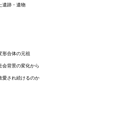
た遺跡・遺物
変形合体の元祖
社会背景の変化から
故愛され続けるのか