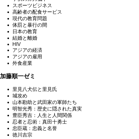
スポーツビジネス
高齢者の配食サービス
現代の教育問題
体罰と暴行の間
日本の教育
結婚と離婚
HIV
アジアの経済
アジアの雇用
外食産業
加藤順一ゼミ
里見八犬伝と里見氏
城攻め
山本勘助と武田家の軍師たち
明智光秀：歴史に隠された真実
豊臣秀吉：人生と人間関係
忍者と忍術：真田十勇士
忠臣蔵：忠義と名誉
徳川吉宗