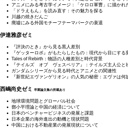
アニメにみる考古学イメージ：「ケロロ軍曹」に描かれ
「ドラえもん」を読み直す：その魅力を探る
川越の焼きだんご
廃墟にみる外国モチーフテーマパークの衰退
伊達雅彦ゼミ
『評決のとき』から見る黒人差別
『ゲッターロボ』がもたらしたもの：現代から目にする
Tales of Rebirth：物語の人種差別と時代背景
『テイルズ オブ ヴェスペリア』：テイルズ主人公と
ガンダムシリーズから見る時代とアニメとの関連性
『新世紀エヴァンゲリオン』の人気の秘密：エヴァは何
西嶋尚史ゼミ
卒業論文集の所蔵あり
地球環境問題とグローバル社会
鄧小平理論と中国の経済について
日本のベンチャービジネスの発展と課題
日本企業の海外進出の動機と現状問題
中国における不動産業の発展現状について