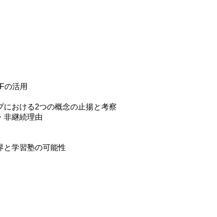
Fの活用
プにおける2つの概念の止揚と考察
・非継続理由
界と学習塾の可能性