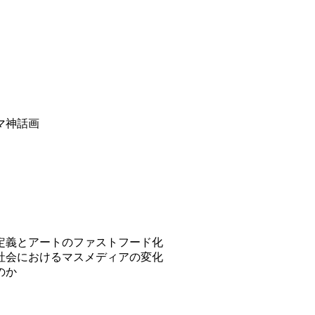
マ神話画
定義とアートのファストフード化
社会におけるマスメディアの変化
のか