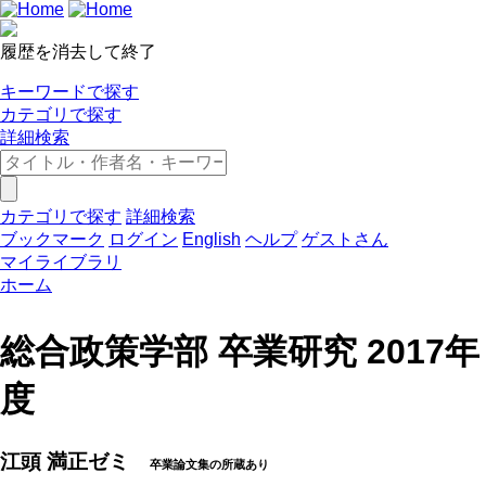
履歴を消去して終了
キーワードで探す
カテゴリで探す
詳細検索
カテゴリで探す
詳細検索
ブックマーク
ログイン
English
ヘルプ
ゲストさん
マイライブラリ
ホーム
総合政策学部 卒業研究 2017年
度
江頭 満正ゼミ
卒業論文集の所蔵あり