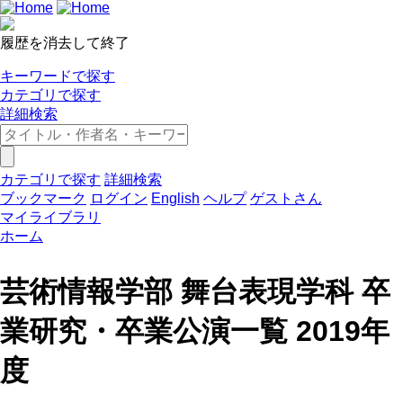
履歴を消去して終了
キーワードで探す
カテゴリで探す
詳細検索
カテゴリで探す
詳細検索
ブックマーク
ログイン
English
ヘルプ
ゲストさん
マイライブラリ
ホーム
芸術情報学部 舞台表現学科 卒
業研究・卒業公演一覧 2019年
度