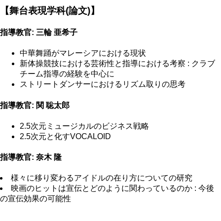
【舞台表現学科(論文)】
指導教官: 三輪 亜希子
中華舞踊がマレーシアにおける現状
新体操競技における芸術性と指導における考察 : クラブ
チーム指導の経験を中心に
ストリートダンサーにおけるリズム取りの思考
指導教官: 関 聡太郎
2.5次元ミュージカルのビジネス戦略
2.5次元と化すVOCALOID
指導教官: 奈木 隆
様々に移り変わるアイドルの在り方についての研究
映画のヒットは宣伝とどのように関わっているのか : 今後
の宣伝効果の可能性