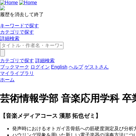
履歴を消去して終了
キーワードで探す
カテゴリで探す
詳細検索
カテゴリで探す
詳細検索
ブックマーク
ログイン
English
ヘルプ
ゲストさん
マイライブラリ
ホーム
芸術情報学部 音楽応用学科 卒業
【音楽メディアコース 漢那 拓也ゼミ】
発声時におけるオトガイ舌骨筋への筋硬度測定及び分析
ハウリング現象を用いた新しい電子楽器の演奏方法につ