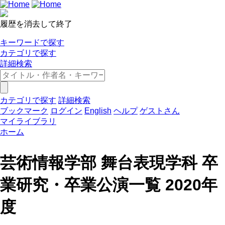
履歴を消去して終了
キーワードで探す
カテゴリで探す
詳細検索
カテゴリで探す
詳細検索
ブックマーク
ログイン
English
ヘルプ
ゲストさん
マイライブラリ
ホーム
芸術情報学部 舞台表現学科 卒
業研究・卒業公演一覧 2020年
度