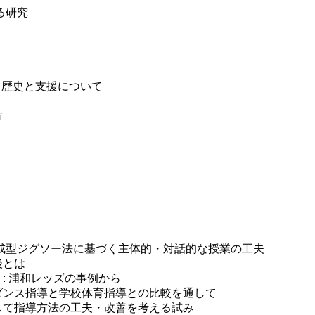
る研究
 APD）歴史と支援について
方
構成型ジグソー法に基づく主体的・対話的な授業の工夫
後とは
: 浦和レッズの事例から
ルダンス指導と学校体育指導との比較を通して
として指導方法の工夫・改善を考える試み