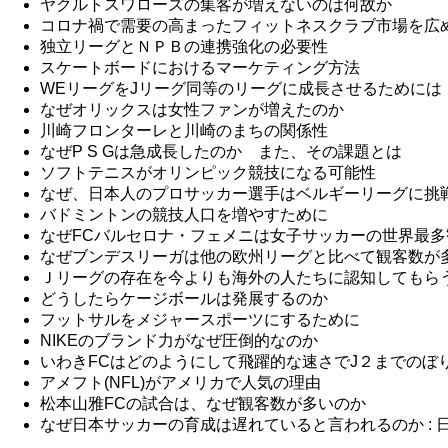
ヤクルトスワローズの集客が増えないのは何故か
コロナ禍で需要の高まったフィットネスクラブ市場を広
独立リーグとＮＰＢの連携強化の必要性
スケートボードにおけるマーケティング方法
WEリーグをJリーグ同等のリーグに成長させるためには
なぜオリックスは女性ファンが増えたのか
川崎フロンターレと川崎のまちの関係性
なぜP S Gは急成長したのか また、その課題とは
ソフトテニスがオリンピック競技になる可能性
なぜ、日本人のプロサッカー選手はベルギーリーグに挑
バドミントンの競技人口を増やすために
なぜFCバルセロナ・フェメニは女子サッカーの世界最
なぜブンデスリーガは他の欧州リーグと比べて観客数が
Ｊリーグの存在を今よりも海外の人たちに認知してもら
どうしたらケージボールは発展するのか
フットサルをメジャースポーツにするために
NIKEのブランド力がなぜ圧倒的なのか
いわきFCはどのようにして飛躍的な速さでJ２までのぼ
アメフト(NFL)がアメリカで人気の理由
松本山雅FCの試合は、なぜ観客数が多いのか
なぜ日本サッカーの育成は遅れていると言われるのか :