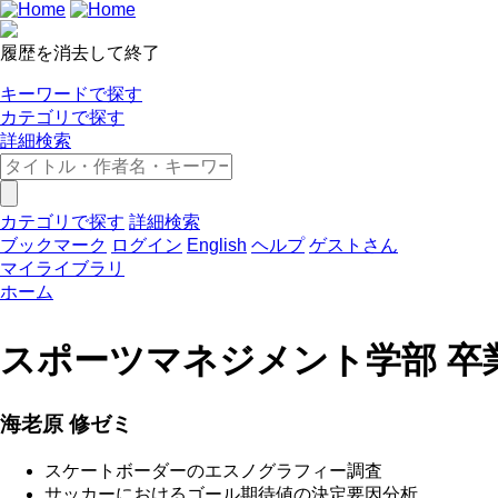
履歴を消去して終了
キーワードで探す
カテゴリで探す
詳細検索
カテゴリで探す
詳細検索
ブックマーク
ログイン
English
ヘルプ
ゲストさん
マイライブラリ
ホーム
スポーツマネジメント学部 卒業
海老原 修ゼミ
スケートボーダーのエスノグラフィー調査
サッカーにおけるゴール期待値の決定要因分析