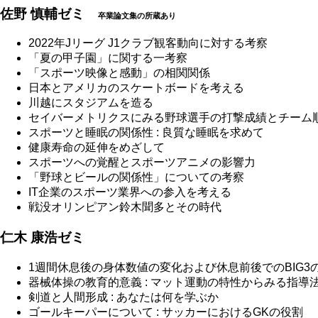
佐野 慎輔ゼミ
卒業論文集の所蔵あり
2022年Jリーグ J1クラブ観客動向に対する考察
「夏の甲子園」に関する一考察
「スポーツ映像と感動」の相関関係
日本とアメリカのスケートボードを考える
川越にスタジアムを造る
セイバーメトリクスにみる野球選手の打撃成績とチーム
スポーツと睡眠の関係性 : 良質な睡眠を求めて
健康寿命の延伸をめざして
スポーツへの覚醒とスポーツアニメの影響力
「野球とビールの関係性」についての考察
IT企業のスポーツ業界への参入を考える
戦没オリンピアン鈴木聞多とその時代
仁木 康浩ゼミ
1週間休息後の身体数値の変化および休息前後でのBIG3の
器械体操の教育的意義 : マット運動の特性からみる指導
剣道と人間形成 : あなたは何を学ぶか
ゴールキーパーについて : サッカーにおけるGKの役割