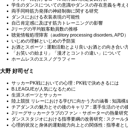
学生のダンスについての意識やダンスの存在意義を考え
両手同時筋力発揮の神経制御に関する研究
ダンスにおける衣装表現の可能性
自己肯定感に及ぼす筋力トレーニングの影響
Jリーグの平均観客動員数の推移
聴覚情報処理障害（auditory processing disorders,
いじめの理解といじめの予防策
お酒とスポーツ : 運動活動とより良いお酒との向き合い
「お笑いの始まり」「漫才とコントの違い」について
ホームレスのエスノグラフィー
大野 好司ゼミ
サッカーPK戦においての心理 : PK戦で決めきるには
B.LEAGUEが人気になるために
生涯スポーツとサッカー
陸上競技 リレーにおける学びに向かう力の涵養 : 知識
チアダンスの魅力とその後のキャリア : 選手生活のその
Jリーグサッカークラブのファン・サポーターの熱量研究 
ダンススタジオにおける指導要綱の改善研究 : スクー
心理的状況と身体的運動能力向上との関係性 : 指導者