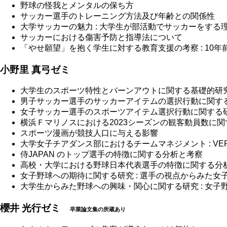
野球の怪我とメンタルの保ち方
サッカー選手のトレーニング方法及び年齢との関係性
大学サッカーの魅力 : 大学生が部活動でサッカーをする
サッカーにおける傷害予防と指導法について
「やせ願望」を抱く学生に対する教育支援の考察 : 10
小野里 真弓ゼミ
大学生のスポーツ特性とバーンアウトに関する基礎的研
男子サッカー選手のサッカーアイテムの選択行動に関す
女子サッカー選手のスポーツアイテム選択行動に関する
横浜Ｆマリノスにおける2023シーズンの観客動員数に関
スポーツ漫画が競技人口に与える影響
大学女子チアダンス部におけるチームマネジメント : VER
侍JAPAN のトップ選手の特徴に関する分析と考察
高校・大学における野球日本代表選手の特徴に関する分
女子野球への期待に関する研究 : 選手の視点からみた女
大学生からみた野球への興味・関心に関する研究 : 女
櫻井 光行ゼミ
卒業論文集の所蔵あり