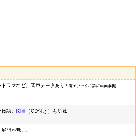
ンドラマなど。音声データあり
＊電子ブックの詳細画面参照
い物語。
図書
（CD付き）も所蔵
ー展開が魅力。