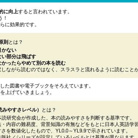
的に向上
すると言われています。
う！
らに効果的です。
原則
とは？
を引かない
らない部分は飛ばす
らなかったらやめて別の本を読む
訳しながら読むのではなく、スラスラと流れるように読むこと
した図書や電子ブックをそろえています。
ルを上げていきましょう。
読みやすさレベル）
とは？
語多読研究会が作成した、本の読みやすさを判断する基準です。
法・内容の難易度、背景知識の有無などをもとに日本人英語学
さを数値化したもので、YL0.0～YL9.9で示されています。
出版社／シリーズが設定しているレベルとは基準が異なります