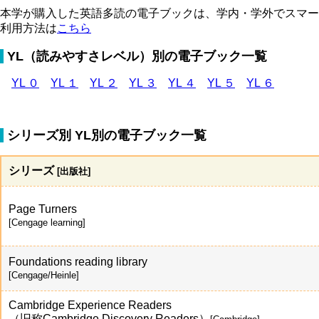
本学が購入した英語多読の電子ブックは、学内・学外でスマー
利用方法は
こちら
YL（読みやすさレベル）別の電子ブック一覧
YL ０
YL １
YL ２
YL ３
YL ４
YL ５
YL ６
シリーズ別 YL別の電子ブック一覧
シリーズ
[出版社]
Page Turners
[Cengage learning]
Foundations reading library
[Cengage/Heinle]
Cambridge Experience Readers
（旧称Cambridge Discovery Readers）