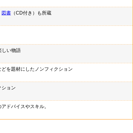
。
図書
（CD付き）も所蔵
る楽しい物語
などを題材にしたノンフィクション
クション
のアドバイスやスキル。