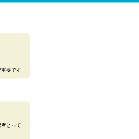
が重要です
習者とって
。