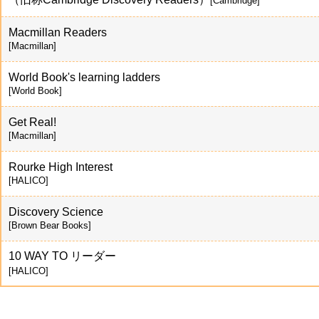
[Cambridge]
Macmillan Readers
[Macmillan]
World Book's learning ladders
[World Book]
Get Real!
[Macmillan]
Rourke High Interest
[HALICO]
Discovery Science
[Brown Bear Books]
10 WAY TO リーダー
[HALICO]