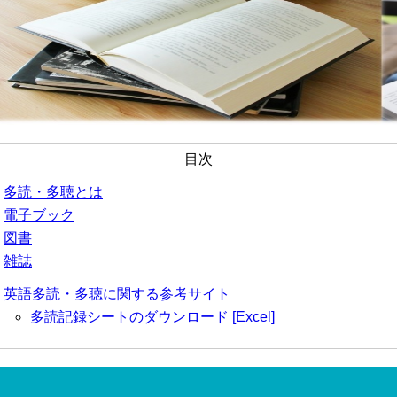
目次
多読・多聴とは
電子ブック
図書
雑誌
英語多読・多聴に関する参考サイト
多読記録シートのダウンロード [Excel]