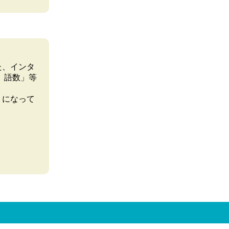
た、インタ
 語数」等
うになって