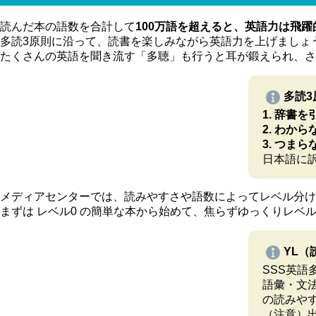
読んだ本の語数を合計して
100万語を超えると、英語力は飛躍
多読3原則に沿って、読書を楽しみながら英語力を上げましょ
たくさんの英語を聞き流す「多聴」も行うと耳が鍛えられ、さ
多読3
1. 辞書
2. わか
3. つま
日本語に
メディアセンターでは、読みやすさや語数によってレベル分け
まずは レベル0 の簡単な本から始めて、焦らずゆっくりレベ
YL（
SSS英
語彙・文
の読みやす
（注意）