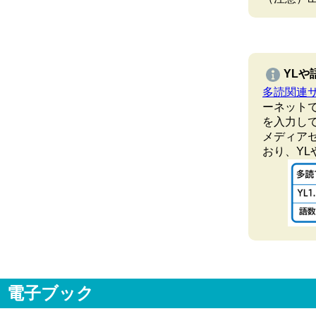
YLや
多読関連
ーネットで
を入力し
メディア
おり、Y
電子ブック