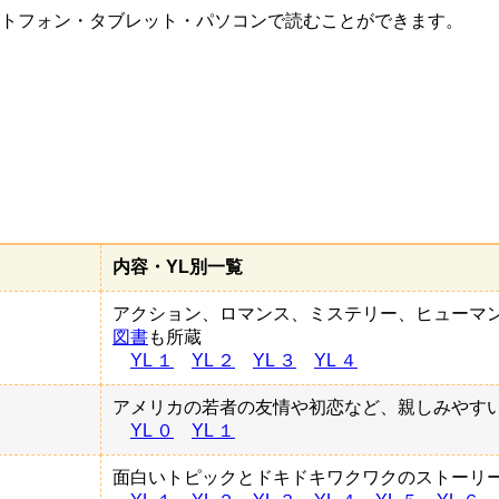
トフォン・タブレット・パソコンで読むことができます。
内容・YL別一覧
アクション、ロマンス、ミステリー、ヒューマ
図書
も所蔵
YL １
YL ２
YL ３
YL ４
アメリカの若者の友情や初恋など、親しみやす
YL ０
YL １
面白いトピックとドキドキワクワクのストーリ