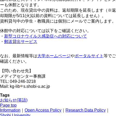
ーも休館となります。
このため、現在貸出中の資料は、返却期限を延長します（※返
却期限が5/11(火)以前の資料については延長しません）。
資料貸与中の学生・教職員には個別にメールでご案内します。
休館中の対応については以下をご確認ください。
・
新型コロナウイルス感染症への対応について
・
郵送貸出サービス
なお、最新情報等は
大学ホームページ
や
ポータルサイト
等でご
確認ください。
【問い合わせ先】
メディアセンター事務課
TEL: 049-246-3218
Mail: kg-lib
s.shobi-u.ac.jp
Tags
お知らせ(英語)
Page top
Information
｜
Open Access Policy
｜
Research Data Policy
｜
Shobi University