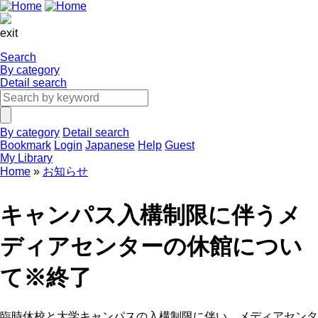
exit
Search
By category
Detail search
By category
Detail search
Bookmark
Login
Japanese
Help
Guest
My Library
Home
お知らせ
キャンパス入構制限に伴うメ
ディアセンターの休館につい
て※終了
臨時休校と大学キャンパスの入構制限に伴い、メディアセンタ