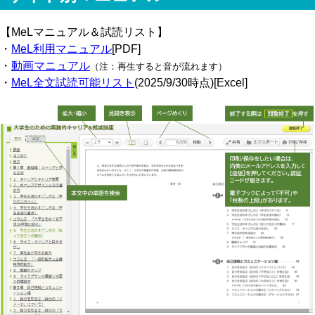
【MeLマニュアル＆試読リスト】
・
MeL利用マニュアル
[PDF]
・
動画マニュアル
（注：再生すると音が流れます）
・
MeL全文試読可能リスト
(2025/9/30時点)[Excel]