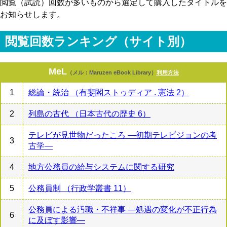
閲覧（試読）回数が多いものから選定して購入したタイトルを
お知らせします。
閲覧回数ランキング（サイト別）
MeL
（メル：Maruzen eBook Library）
利用方法
1
総論・統治 （有斐閣ストゥディア . 憲法 2）
2
列島の古代 （日本古代の歴史 6）
テレビが見世物だったころ ―初期テレビジョンの考
3
古学―
4
地方公務員の給与システムに関する研究
5
公務員制 （行政学叢書 11）
公務員による汚職・不祥事 ―処遇の変化が不正行為
6
に及ぼす影響―