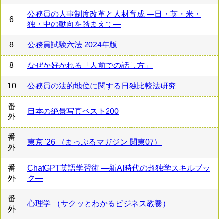
公務員の人事制度改革と人材育成 ―日・英・米・
6
独・中の動向を踏まえて―
8
公務員試験六法 2024年版
8
なぜか好かれる「人前での話し方」
10
公務員の法的地位に関する日独比較法研究
番
日本の絶景写真ベスト200
外
番
東京 '26 （まっぷるマガジン 関東07）
外
番
ChatGPT英語学習術 ―新AI時代の超独学スキルブッ
外
ク―
番
心理学 （サクッとわかるビジネス教養）
外