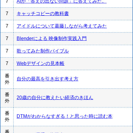
7
AIが「答えの出ない問題」に答えてみた。
7
キャッチコピーの教科書
7
アイドルについて葛藤しながら考えてみた
7
Blenderによる 映像制作実践入門
7
歌ってみた制作バイブル
7
Webデザインの見本帳
番
自分の最高を引き出す考え方
外
番
20歳の自分に教えたい経済のきほん
外
番
DTMがわからなすぎる！と思った時に読む本
外
番