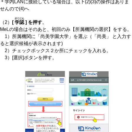
＊学内LANに接続している場合は、以下(2)(3)の操作はありま
せんので(4)へ
がくにん
（2）
[
学認
] を押す
。
MeLの場合はそのあと、初回のみ【所属機関の選択】をする。
1）所属機関に「尚美学園大学」を選ぶ（「尚美」 と入力す
ると選択候補が表示されます)
2）チェックボックス２か所にチェックを入れる。
3）[選択]ボタンを押す。