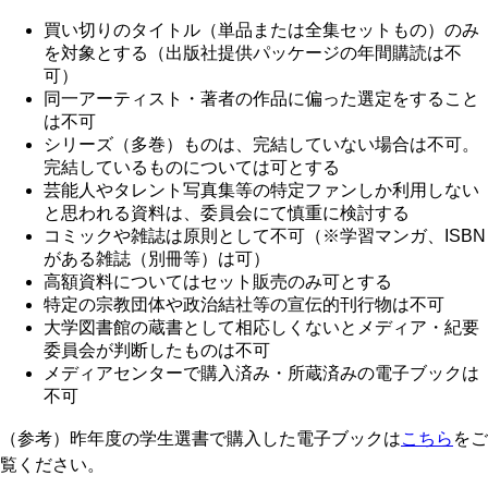
買い切りのタイトル（単品または全集セットもの）のみ
を対象とする（出版社提供パッケージの年間購読は不
可）
同一アーティスト・著者の作品に偏った選定をすること
は不可
シリーズ（多巻）ものは、完結していない場合は不可。
完結しているものについては可とする
芸能人やタレント写真集等の特定ファンしか利用しない
と思われる資料は、委員会にて慎重に検討する
コミックや雑誌は原則として不可（※学習マンガ、ISBN
がある雑誌（別冊等）は可）
高額資料についてはセット販売のみ可とする
特定の宗教団体や政治結社等の宣伝的刊行物は不可
大学図書館の蔵書として相応しくないとメディア・紀要
委員会が判断したものは不可
メディアセンターで購入済み・所蔵済みの電子ブックは
不可
（参考）昨年度の学生選書で購入した電子ブックは
こちら
をご
覧ください。