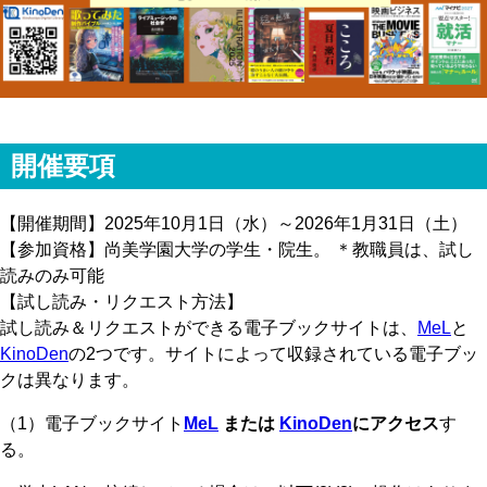
開催要項
【開催期間】2025年10月1日（水）～2026年1月31日（土）
【参加資格】尚美学園大学の学生・院生。 ＊教職員は、試し
読みのみ可能
【試し読み・リクエスト方法】
試し読み＆リクエストができる電子ブックサイトは、
MeL
と
KinoDen
の2つです。サイトによって収録されている電子ブッ
クは異なります。
（1）電子ブックサイト
MeL
または
KinoDen
にアクセス
す
る。