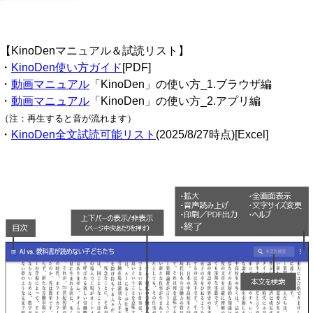
【KinoDenマニュアル＆試読リスト】
・
KinoDen使い方ガイド
[PDF]
・
動画マニュアル
「KinoDen」の使い方_1.ブラウザ編
・
動画マニュアル
「KinoDen」の使い方_2.アプリ編
（注：再生すると音が流れます）
・
KinoDen全文試読可能リスト
(2025/8/27時点)[Excel]