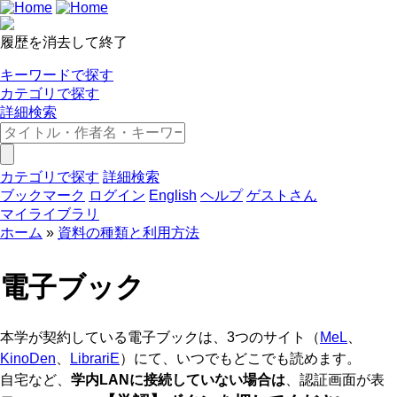
履歴を消去して終了
キーワードで探す
カテゴリで探す
詳細検索
カテゴリで探す
詳細検索
ブックマーク
ログイン
English
ヘルプ
ゲストさん
マイライブラリ
ホーム
資料の種類と利用方法
電子ブック
本学が契約している電子ブックは、3つのサイト（
MeL
、
KinoDen
、
LibrariE
）にて、いつでもどこでも読めます。
自宅など、
学内LANに接続していない場合は
、認証画面が表