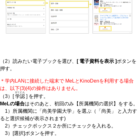
（2）読みたい電子ブックを選び、
[ 電子資料を表示 ]
ボタンを
押す。
＊学内LANに接続した端末で MeLとKinoDenを利用する場合
は、以下(3)(4)の操作はありません。
がくにん
（3）[
学認
] を押す。
MeLの場合
はそのあと、初回のみ【所属機関の選択】をする。
1）所属機関に「尚美学園大学」を選ぶ（「尚美」 と入力す
ると選択候補が表示されます)
2）チェックボックス２か所にチェックを入れる。
3）[選択]ボタンを押す。