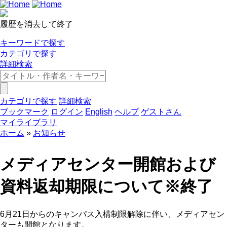
履歴を消去して終了
キーワードで探す
カテゴリで探す
詳細検索
カテゴリで探す
詳細検索
ブックマーク
ログイン
English
ヘルプ
ゲストさん
マイライブラリ
ホーム
お知らせ
メディアセンター開館および
資料返却期限について※終了
6月21日からのキャンパス入構制限解除に伴い、メディアセン
ターも開館となります。