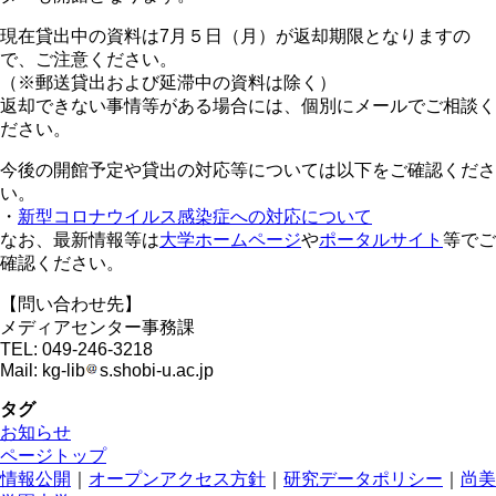
現在貸出中の資料は7月５日（月）が返却期限となりますの
で、ご注意ください。
（※郵送貸出および延滞中の資料は除く）
返却できない事情等がある場合には、個別にメールでご相談く
ださい。
今後の開館予定や貸出の対応等については以下をご確認くださ
い。
・
新型コロナウイルス感染症への対応について
なお、最新情報等は
大学ホームページ
や
ポータルサイト
等でご
確認ください。
【問い合わせ先】
メディアセンター事務課
TEL: 049-246-3218
Mail: kg-lib
s.shobi-u.ac.jp
タグ
お知らせ
ページトップ
情報公開
｜
オープンアクセス方針
｜
研究データポリシー
｜
尚美