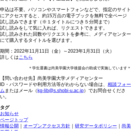
申込は不要。パソコンやスマートフォンなどで、指定のサイト
にアクセスすると、約15万点の電子ブックを無料で全ページ
試し読みできます（※１タイトルにつき５分間まで）
試し読みをして気に入れば、リクエストできます。
試し読みされた回数やリクエストを参考に、メディアセンター
にて購入するタイトルを選びます。
期間：2022年11月11日（金）～2023年1月31日（火）
詳しくは
こちら
＊学生選書は尚美学園大学後援会の助成で実施しています＊
【問い合わせ先】尚美学園大学メディアセンター
ID・パスワードや利用方法等がわからない場合は、
相談フォー
ム
またはメール（
kg-lib@s.shobi-u.ac.jp
）でお問合せくださ
い。
タグ
お知らせ
ページトップ
情報公開
｜
オープンアクセス方針
｜
研究データポリシー
｜
尚美