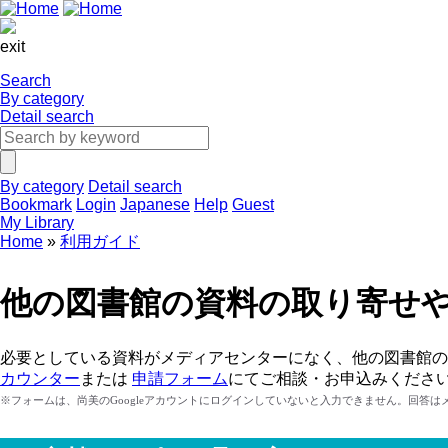
exit
Search
By category
Detail search
By category
Detail search
Bookmark
Login
Japanese
Help
Guest
My Library
Home
利用ガイド
他の図書館の資料の取り寄せ
必要としている資料がメディアセンターになく、他の図書館の
カウンター
または
申請フォーム
にてご相談・お申込みくださ
※フォームは、尚美のGoogleアカウントにログインしていないと入力できません。回答は