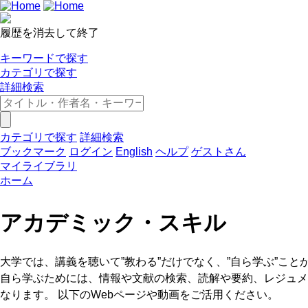
履歴を消去して終了
キーワードで探す
カテゴリで探す
詳細検索
カテゴリで探す
詳細検索
ブックマーク
ログイン
English
ヘルプ
ゲストさん
マイライブラリ
ホーム
アカデミック・スキル
大学では、講義を聴いて”教わる”だけでなく、”自ら学ぶ”こと
自ら学ぶためには、情報や文献の検索、読解や要約、レジュメ
なります。 以下のWebページや動画をご活用ください。