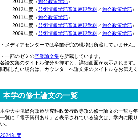
2013年度（
総合政策学部
）
2012年度（
芸術情報学部音楽表現学科
／
総合政策学部
）
2011年度（
総合政策学部
）
2010年度（
芸術情報学部音楽表現学科
／
総合政策学部
）
2009年度（
芸術情報学部音楽表現学科
／
総合政策学部
）
・メディアセンターでは卒業研究の現物は所蔵していません。
・一部のゼミの
卒業論文集
を所蔵しています。
各論文集のタイトル部分を押すと、詳細画面が表示されます。
閲覧したい場合は、カウンターへ論文集のタイトルをお伝えく
本学の修士論文の一覧
本学大学院総合政策研究科政策行政専攻の修士論文の一覧を年
一覧に「電子資料あり」と表示されている論文は、学内に限り本
い。
2024年度