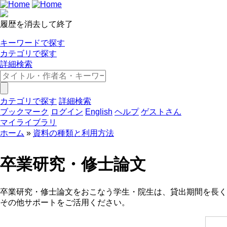
履歴を消去して終了
キーワードで探す
カテゴリで探す
詳細検索
カテゴリで探す
詳細検索
ブックマーク
ログイン
English
ヘルプ
ゲストさん
マイライブラリ
ホーム
資料の種類と利用方法
卒業研究・修士論文
卒業研究・修士論文をおこなう学生・院生は、貸出期間を長く
その他サポートをご活用ください。