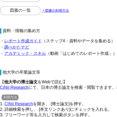
図書の一覧
＊図書の利用方法
資料・情報の集め方
・
レポート作成ガイド
（ステップ4：資料やデータを集める）
・
調べかたナビ
・
アカデミック・スキル
（動画「はじめてのレポート作成」）
他大学の卒業論文等
【
他大学の博士論文
をWebで読む】
CiNii Research
にて、日本の博士論文を検索・閲覧できます。
利用方法
1.
CiNii Research
を開き、 [博士論文]を押す。
2. 詳細検索を押し、 [本文リンクあり]にチェックを入れる。
3. フリーワード等を入力して検索ボタンを押す。