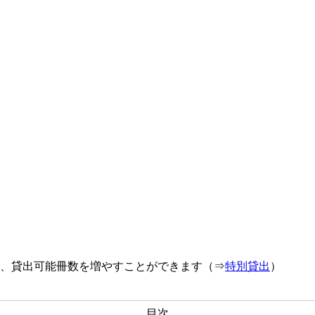
、貸出可能冊数を増やすことができます（⇒
特別貸出
）
目次