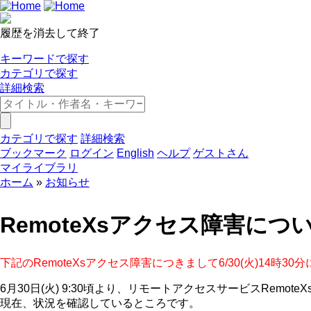
履歴を消去して終了
キーワードで探す
カテゴリで探す
詳細検索
カテゴリで探す
詳細検索
ブックマーク
ログイン
English
ヘルプ
ゲストさん
マイライブラリ
ホーム
お知らせ
RemoteXsアクセス障害につ
下記のRemoteXsアクセス障害につきまして6/30(火)1
6月30日(火) 9:30頃より、リモートアクセスサービスRemo
現在、状況を確認しているところです。