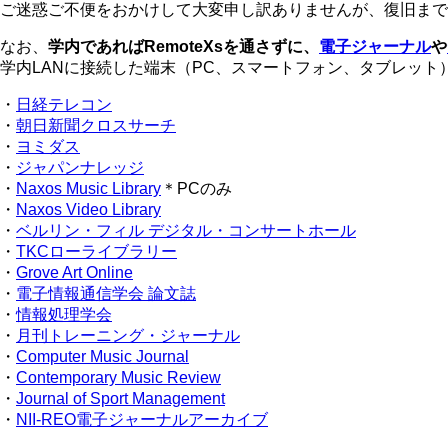
ご迷惑ご不便をおかけして大変申し訳ありませんが、復旧まで
なお、
学内であればRemoteXsを通さずに、
電子ジャーナル
や
学内LANに接続した端末（PC、スマートフォン、タブレッ
・
日経テレコン
・
朝日新聞クロスサーチ
・
ヨミダス
・
ジャパンナレッジ
・
Naxos Music Library
＊PCのみ
・
Naxos Video Library
・
ベルリン・フィル デジタル・コンサートホール
・
TKCローライブラリー
・
Grove Art Online
・
電子情報通信学会 論文誌
・
情報処理学会
・
月刊トレーニング・ジャーナル
・
Computer Music Journal
・
Contemporary Music Review
・
Journal of Sport Management
・
NII-REO電子ジャーナルアーカイブ