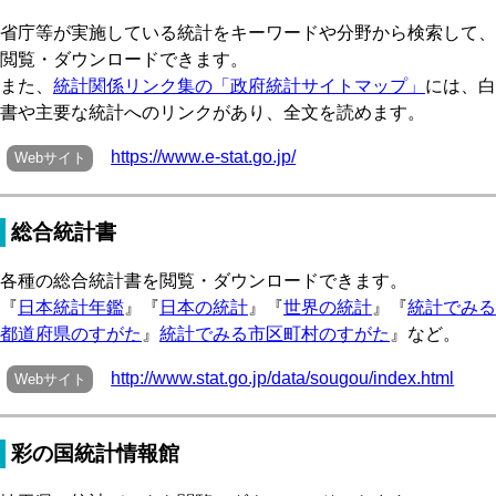
省庁等が実施している統計をキーワードや分野から検索して、
閲覧・ダウンロードできます。
また、
統計関係リンク集の「政府統計サイトマップ」
には、白
書や主要な統計へのリンクがあり、全文を読めます。
https://www.e-stat.go.jp/
Webサイト
総合統計書
各種の総合統計書を閲覧・ダウンロードできます。
『
日本統計年鑑
』『
日本の統計
』『
世界の統計
』『
統計でみる
都道府県のすがた
』
統計でみる市区町村のすがた
』など。
http://www.stat.go.jp/data/sougou/index.html
Webサイト
彩の国統計情報館