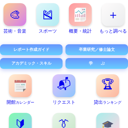
🎨
🎽
＋
芸術・音楽
スポーツ
概要・統計
もっと調べる
レポート作成ガイド
卒業研究／修士論文
アカデミック・スキル
学 ぶ
📬
🏆
開館
リクエスト
貸出
カレンダー
ランキング
🔰
👔