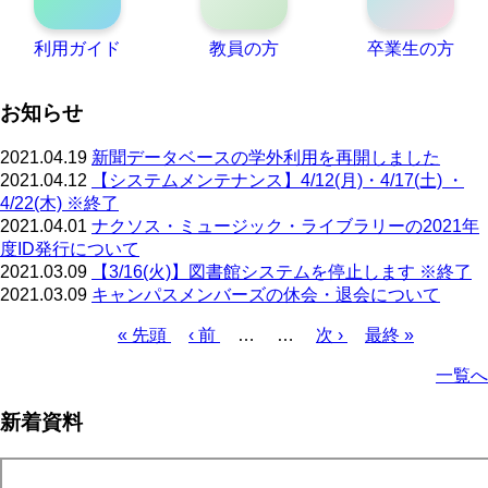
利用ガイド
教員の方
卒業生の方
お知らせ
2021.04.19
新聞データベースの学外利用を再開しました
2021.04.12
【システムメンテナンス】4/12(月)・4/17(土) ・
4/22(木) ※終了
2021.04.01
ナクソス・ミュージック・ライブラリーの2021年
度ID発行について
2021.03.09
【3/16(火)】図書館システムを停止します ※終了
2021.03.09
キャンパスメンバーズの休会・退会について
先
« 先頭
前
‹ 前
…
…
次
次 ›
最
最終 »
頭
ペ
ペ
終
ペ
一覧へ
ペ
ー
ー
ペ
ー
ー
ジ
ジ
ー
ジ
新着資料
ジ
ジ
送
り