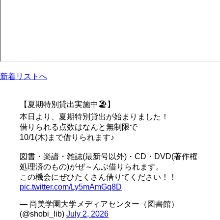
新着リストへ
【夏期特別貸出実施中🏖️】
本日より、夏期特別貸出が始まりました！
借りられる点数はなんと無制限で
10/1(木)まで借りられます♪
図書・楽譜・雑誌(最新号以外)・CD・DVD(著作権
処理済のもの)がぜ～んぶ借りられます。
この機会にぜひたくさん借りてください！！
pic.twitter.com/Ly5mAmGq8D
— 尚美学園大学メディアセンター（図書館）
(@shobi_lib)
July 2, 2026