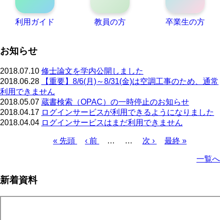
利用ガイド
教員の方
卒業生の方
お知らせ
2018.07.10
修士論文を学内公開しました
2018.06.28
【重要】8/6(月)～8/31(金)は空調工事のため、通常
利用できません
2018.05.07
蔵書検索（OPAC）の一時停止のお知らせ
2018.04.17
ログインサービスが利用できるようになりました
2018.04.04
ログインサービスはまだ利用できません
先
« 先頭
前
‹ 前
…
…
次
次 ›
最
最終 »
頭
ペ
ペ
終
ペ
一覧へ
ペ
ー
ー
ペ
ー
ー
ジ
ジ
ー
ジ
新着資料
ジ
ジ
送
り