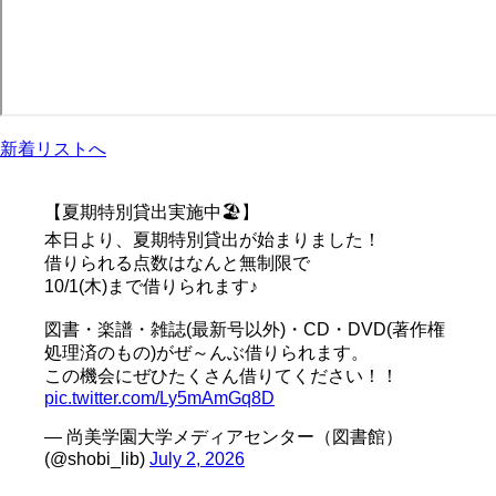
新着リストへ
【夏期特別貸出実施中🏖️】
本日より、夏期特別貸出が始まりました！
借りられる点数はなんと無制限で
10/1(木)まで借りられます♪
図書・楽譜・雑誌(最新号以外)・CD・DVD(著作権
処理済のもの)がぜ～んぶ借りられます。
この機会にぜひたくさん借りてください！！
pic.twitter.com/Ly5mAmGq8D
— 尚美学園大学メディアセンター（図書館）
(@shobi_lib)
July 2, 2026