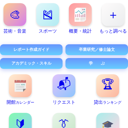
🎨
🎽
＋
芸術・音楽
スポーツ
概要・統計
もっと調べる
レポート作成ガイド
卒業研究／修士論文
アカデミック・スキル
学 ぶ
📬
🏆
開館
リクエスト
貸出
カレンダー
ランキング
🔰
👔