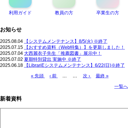
利用ガイド
教員の方
卒業生の方
お知らせ
2025.08.04
【システムメンテナンス】8/5(火) ※終了
2025.07.15
【おすすめ資料（Web特集）】を更新しました！
2025.07.04
大西麗衣子先生「推薦図書」展示中！
2025.07.02
夏期特別貸出 実施中 ※終了
2025.06.18
【LibrariEシステムメンテナンス】6/22(日)※終了
先
« 先頭
前
‹ 前
…
…
次
次 ›
最
最終 »
頭
ペ
ペ
終
ペ
一覧へ
ペ
ー
ー
ペ
ー
ー
ジ
ジ
ー
ジ
新着資料
ジ
ジ
送
り