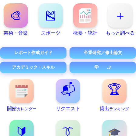
🎨
🎽
＋
芸術・音楽
スポーツ
概要・統計
もっと調べる
レポート作成ガイド
卒業研究／修士論文
アカデミック・スキル
学 ぶ
📬
🏆
開館
リクエスト
貸出
カレンダー
ランキング
🔰
👔