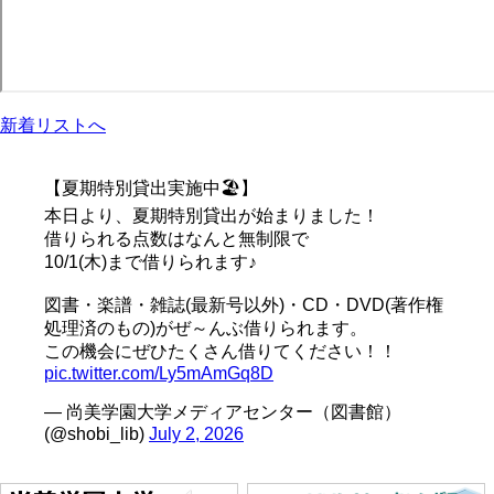
新着リストへ
【夏期特別貸出実施中🏖️】
本日より、夏期特別貸出が始まりました！
借りられる点数はなんと無制限で
10/1(木)まで借りられます♪
図書・楽譜・雑誌(最新号以外)・CD・DVD(著作権
処理済のもの)がぜ～んぶ借りられます。
この機会にぜひたくさん借りてください！！
pic.twitter.com/Ly5mAmGq8D
— 尚美学園大学メディアセンター（図書館）
(@shobi_lib)
July 2, 2026