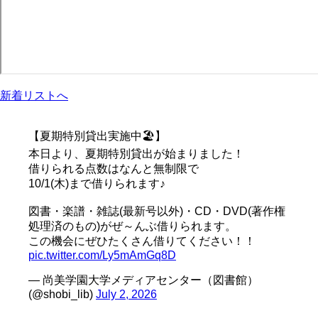
新着リストへ
【夏期特別貸出実施中🏖️】
本日より、夏期特別貸出が始まりました！
借りられる点数はなんと無制限で
10/1(木)まで借りられます♪
図書・楽譜・雑誌(最新号以外)・CD・DVD(著作権
処理済のもの)がぜ～んぶ借りられます。
この機会にぜひたくさん借りてください！！
pic.twitter.com/Ly5mAmGq8D
— 尚美学園大学メディアセンター（図書館）
(@shobi_lib)
July 2, 2026