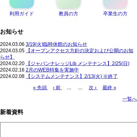
利用ガイド
教員の方
卒業生の方
お知らせ
2024.03.06
3/19(火)臨時休館のお知らせ
2024.03.05
【オープンアクセス方針の決定および公開のお知
らせ】
2024.02.20
【ジャパンナレッジLib メンテナンス】2/25(日)
2024.02.16
2月のWEB特集を実施中
2024.02.08
【システムメンテナンス】2/13(火) ※終了
先
« 先頭
前
‹ 前
…
…
次
次 ›
最
最終 »
頭
ペ
ペ
終
ペ
一覧へ
ペ
ー
ー
ペ
ー
ー
ジ
ジ
ー
ジ
新着資料
ジ
ジ
送
り