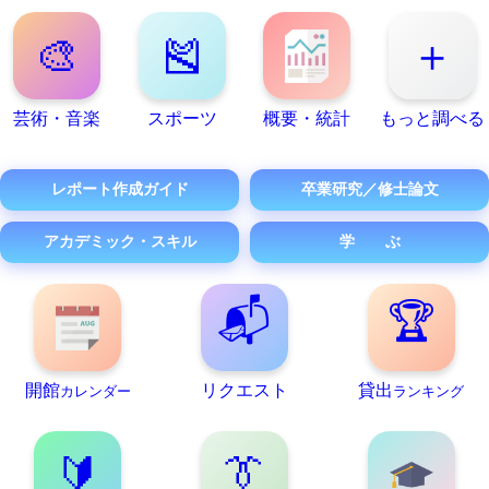
🎨
🎽
＋
芸術・音楽
スポーツ
概要・統計
もっと調べる
レポート作成ガイド
卒業研究／修士論文
アカデミック・スキル
学 ぶ
📬
🏆
開館
リクエスト
貸出
カレンダー
ランキング
🔰
👔