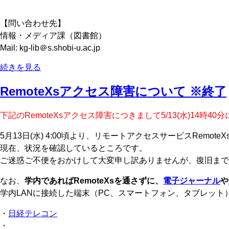
【問い合わせ先】
情報・メディア課（図書館）
Mail: kg-lib＠s.shobi-u.ac.jp
続きを見る
RemoteXsアクセス障害について ※終了
下記のRemoteXsアクセス障害につきまして5/13(水)1
5月13日(水) 4:00頃より、リモートアクセスサービスRemo
現在、状況を確認しているところです。
ご迷惑ご不便をおかけして大変申し訳ありませんが、復旧まで
なお、
学内であればRemoteXsを通さずに、
電子ジャーナル
や
学内LANに接続した端末（PC、スマートフォン、タブレッ
・
日経テレコン
・