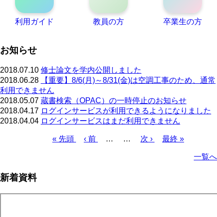
利用ガイド
教員の方
卒業生の方
お知らせ
2018.07.10
修士論文を学内公開しました
2018.06.28
【重要】8/6(月)～8/31(金)は空調工事のため、通常
利用できません
2018.05.07
蔵書検索（OPAC）の一時停止のお知らせ
2018.04.17
ログインサービスが利用できるようになりました
2018.04.04
ログインサービスはまだ利用できません
先
« 先頭
前
‹ 前
…
…
次
次 ›
最
最終 »
頭
ペ
ペ
終
ペ
一覧へ
ペ
ー
ー
ペ
ー
ー
ジ
ジ
ー
ジ
新着資料
ジ
ジ
送
り