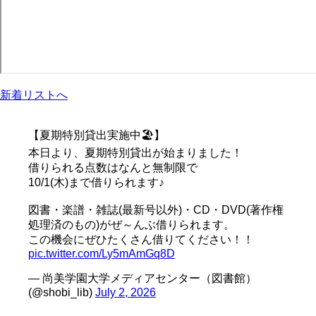
新着リストへ
【夏期特別貸出実施中🏖️】
本日より、夏期特別貸出が始まりました！
借りられる点数はなんと無制限で
10/1(木)まで借りられます♪
図書・楽譜・雑誌(最新号以外)・CD・DVD(著作権
処理済のもの)がぜ～んぶ借りられます。
この機会にぜひたくさん借りてください！！
pic.twitter.com/Ly5mAmGq8D
— 尚美学園大学メディアセンター（図書館）
(@shobi_lib)
July 2, 2026