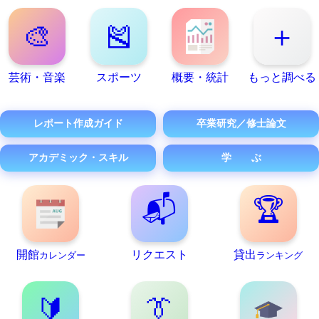
🎨
🎽
＋
芸術・音楽
スポーツ
概要・統計
もっと調べる
レポート作成ガイド
卒業研究／修士論文
アカデミック・スキル
学 ぶ
📬
🏆
開館
リクエスト
貸出
カレンダー
ランキング
🔰
👔